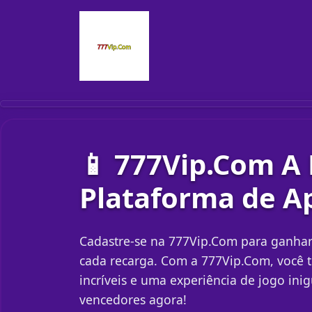
📱 777Vip.Com A
Plataforma de A
Cadastre-se na 777Vip.Com para ganhar
cada recarga. Com a 777Vip.Com, você 
incríveis e uma experiência de jogo inig
vencedores agora!