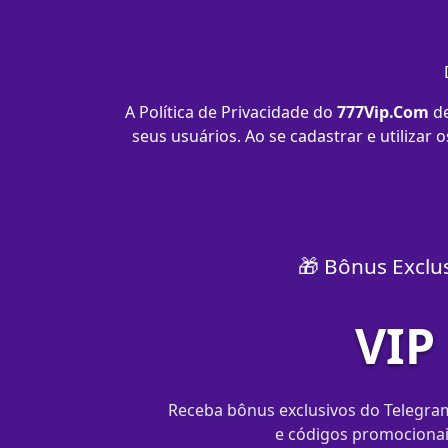
A Política de Privacidade do
777Vip.Com
de
seus usuários. Ao se cadastrar e utilizar 
🎁 Bônus Exclu
VIP
Receba bônus exclusivos do Telegra
e códigos promocionai