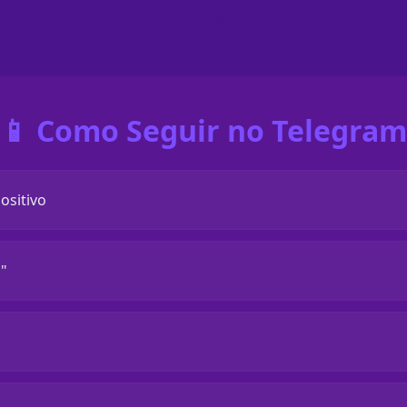
📱 Como Seguir no Telegram
ositivo
"