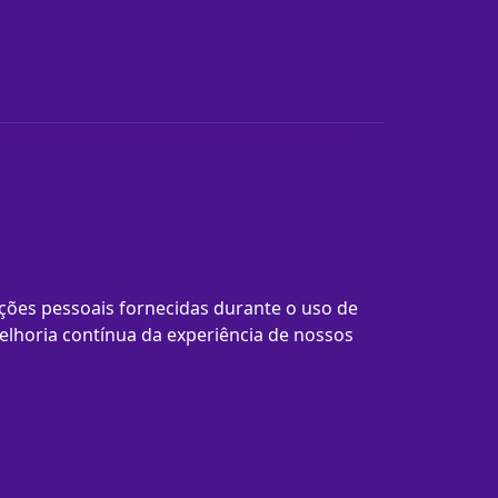
ções pessoais fornecidas durante o uso de
elhoria contínua da experiência de nossos