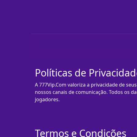
Políticas de Privacida
A 777Vip.Com valoriza a privacidade de seu
nossos canais de comunicação. Todos os dad
jogadores.
Termos e Condições