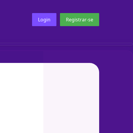
Login
Registrar-se