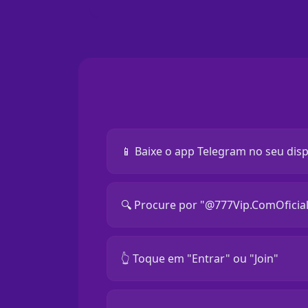
📱 Baixe o app Telegram no seu disp
🔍 Procure por "@777Vip.ComOficial
👆 Toque em "Entrar" ou "Join"