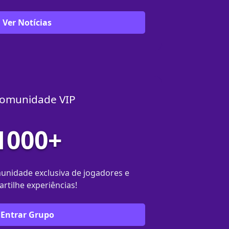
Ver Notícias
Comunidade VIP
1000+
unidade exclusiva de jogadores e
rtilhe experiências!
Entrar Grupo