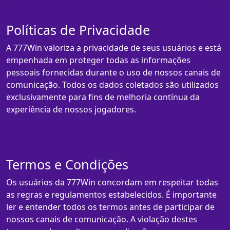
Políticas de Privacidade
A 777Win valoriza a privacidade de seus usuários e está
empenhada em proteger todas as informações
pessoais fornecidas durante o uso de nossos canais de
comunicação. Todos os dados coletados são utilizados
exclusivamente para fins de melhoria contínua da
experiência de nossos jogadores.
Termos e Condições
Os usuários da 777Win concordam em respeitar todas
as regras e regulamentos estabelecidos. É importante
ler e entender todos os termos antes de participar de
nossos canais de comunicação. A violação destes