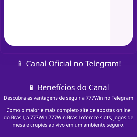
📱 Canal Oficial no Telegram!
📱 Benefícios do Canal
Descubra as vantagens de seguir a 777Win no Telegram
Como o maior e mais completo site de apostas online
do Brasil, a 777Win 777Win Brasil oferece slots, jogos de
mesa e crupiês ao vivo em um ambiente seguro.