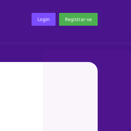
Login
Registrar-se