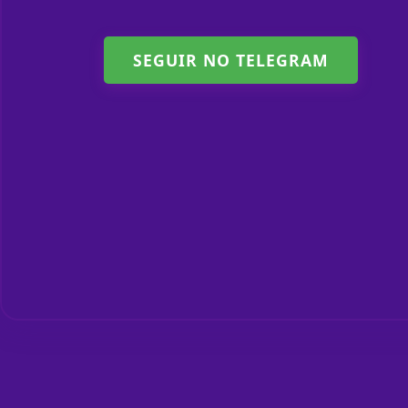
SEGUIR NO TELEGRAM