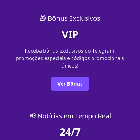
🎁 Bônus Exclusivos
VIP
Receba bônus exclusivos do Telegram,
promoções especiais e códigos promocionais
únicos!
Ver Bônus
📢 Notícias em Tempo Real
24/7