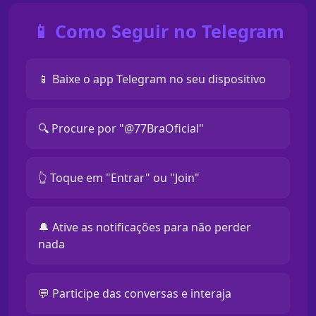
📱 Como Seguir no Telegram
📱 Baixe o app Telegram no seu dispositivo
🔍 Procure por "@77BraOficial"
👆 Toque em "Entrar" ou "Join"
🔔 Ative as notificações para não perder
nada
💬 Participe das conversas e interaja