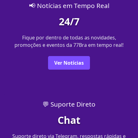
📢 Notícias em Tempo Real
24/7
Fique por dentro de todas as novidades,
promoções e eventos da 77Bra em tempo real!
Ver Notícias
💬 Suporte Direto
Chat
Suporte direto via Telegram, respostas rápidas e