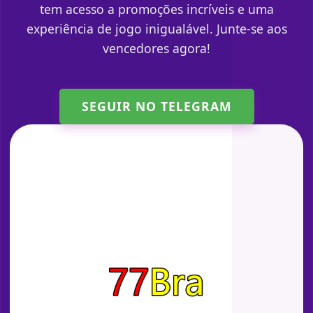
tem acesso a promoções incríveis e uma
experiência de jogo inigualável. Junte-se aos
vencedores agora!
SEGUIR NO TELEGRAM