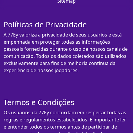
Sitemap
Políticas de Privacidade
A 77Ey valoriza a privacidade de seus usuários e está
empenhada em proteger todas as informações
pessoais fornecidas durante o uso de nossos canais de
comunicação. Todos os dados coletados são utilizados
exclusivamente para fins de melhoria contínua da
experiência de nossos jogadores.
Termos e Condições
Os usuários da 77Ey concordam em respeitar todas as
regras e regulamentos estabelecidos. É importante ler
e entender todos os termos antes de participar de