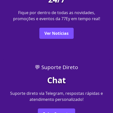
Fique por dentro de todas as novidades,
promoções e eventos da 77Ey em tempo real!
Ver Notícias
💬 Suporte Direto
Chat
Suporte direto via Telegram, respostas rápidas e
atendimento personalizado!