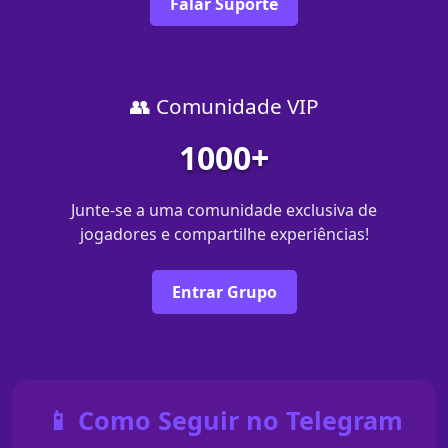
Falar Suporte
👥 Comunidade VIP
1000+
Junte-se a uma comunidade exclusiva de
jogadores e compartilhe experiências!
Entrar Grupo
📱 Como Seguir no Telegram