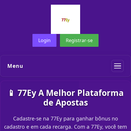
Login
Registrar-se
Menu
📱 77Ey A Melhor Plataforma
de Apostas
Cadastre-se na 77Ey para ganhar bônus no
cadastro e em cada recarga. Com a 77Ey, você tem