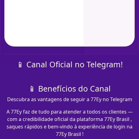
📱 Canal Oficial no Telegram!
📱 Benefícios do Canal
Descubra as vantagens de seguir a 77Ey no Telegram
A 77Ey faz de tudo para atender a todos os clientes —
com a credibilidade oficial da plataforma 77Ey Brasil ,
saques rápidos e bem-vindo à experiência de login na
77Ey Brasil !