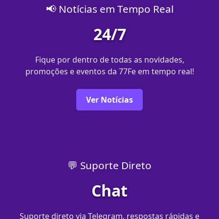
📢 Notícias em Tempo Real
24/7
Fique por dentro de todas as novidades,
promoções e eventos da 77Fe em tempo real!
Ver Notícias
💬 Suporte Direto
Chat
Suporte direto via Telegram, respostas rápidas e