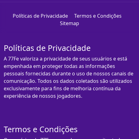
Políticas de Privacidade
Termos e Condições
Sitemap
Políticas de Privacidade
A 77Fe valoriza a privacidade de seus usuários e está
empenhada em proteger todas as informações
pessoais fornecidas durante o uso de nossos canais de
comunicação. Todos os dados coletados são utilizados
exclusivamente para fins de melhoria contínua da
experiência de nossos jogadores.
Termos e Condições