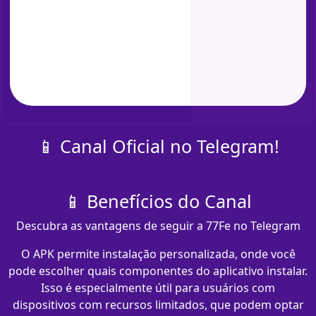
📱 Canal Oficial no Telegram!
📱 Benefícios do Canal
Descubra as vantagens de seguir a 77Fe no Telegram
O APK permite instalação personalizada, onde você
pode escolher quais componentes do aplicativo instalar.
Isso é especialmente útil para usuários com
dispositivos com recursos limitados, que podem optar