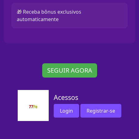
🎁 Receba bônus exclusivos
automaticamente
SEGUIR AGORA
Acessos
Login
Registrar-se