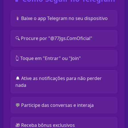
📱 Baixe o app Telegram no seu dispositivo
🔍 Procure por "@77Jgs.ComOficial"
👆 Toque em "Entrar" ou "Join"
🔔 Ative as notificações para não perder
nada
💬 Participe das conversas e interaja
🎁 Receba bônus exclusivos