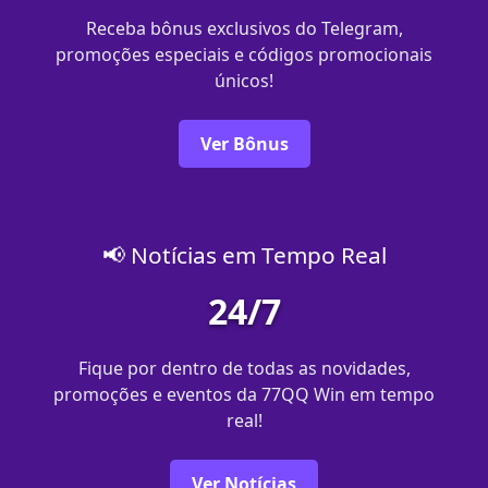
Receba bônus exclusivos do Telegram,
promoções especiais e códigos promocionais
únicos!
Ver Bônus
📢 Notícias em Tempo Real
24/7
Fique por dentro de todas as novidades,
promoções e eventos da 77QQ Win em tempo
real!
Ver Notícias