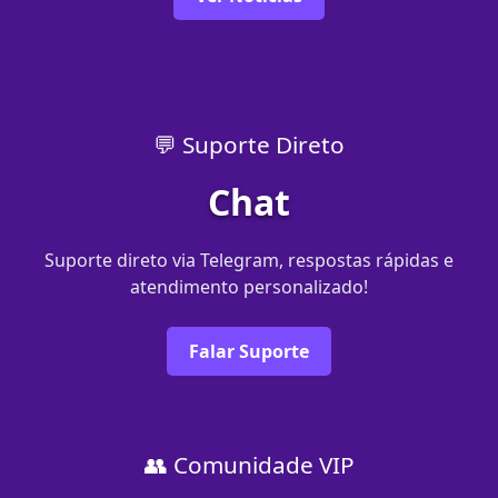
💬 Suporte Direto
Chat
Suporte direto via Telegram, respostas rápidas e
atendimento personalizado!
Falar Suporte
👥 Comunidade VIP