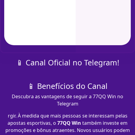
📱 Canal Oficial no Telegram!
📱 Benefícios do Canal
Descubra as vantagens de seguir a 77QQ Win no
Telegram
rgir. À medida que mais pessoas se interessam pelas
apostas esportivas, o
77QQ Win
também investe em
promoções e bônus atraentes. Novos usuários podem