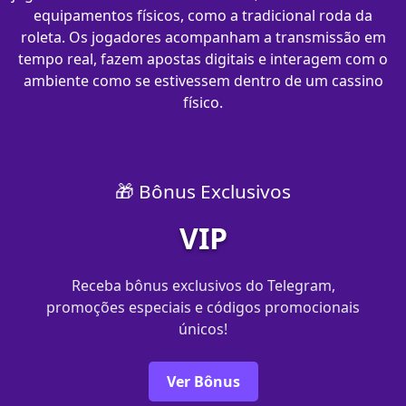
equipamentos físicos, como a tradicional roda da
roleta. Os jogadores acompanham a transmissão em
tempo real, fazem apostas digitais e interagem com o
ambiente como se estivessem dentro de um cassino
físico.
🎁 Bônus Exclusivos
VIP
Receba bônus exclusivos do Telegram,
promoções especiais e códigos promocionais
únicos!
Ver Bônus