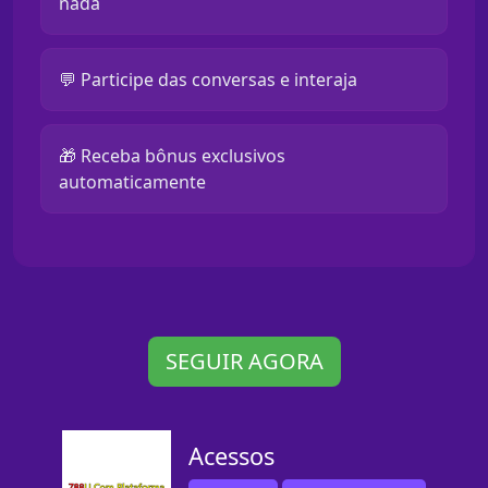
nada
💬 Participe das conversas e interaja
🎁 Receba bônus exclusivos
automaticamente
SEGUIR AGORA
Acessos