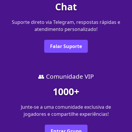
Chat
Suporte direto via Telegram, respostas rápidas e
atendimento personalizado!
Falar Suporte
👥 Comunidade VIP
1000+
Junte-se a uma comunidade exclusiva de
jogadores e compartilhe experiências!
Entrar Grupo