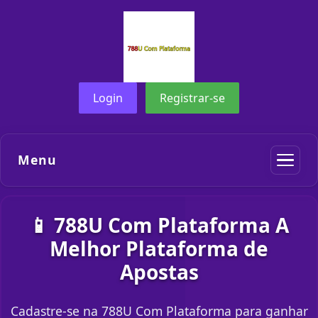
Login
Registrar-se
Menu
📱 788U Com Plataforma A
Melhor Plataforma de
Apostas
Cadastre-se na 788U Com Plataforma para ganhar