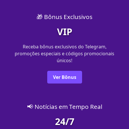
🎁 Bônus Exclusivos
VIP
Receba bônus exclusivos do Telegram,
promoções especiais e códigos promocionais
únicos!
Ver Bônus
📢 Notícias em Tempo Real
24/7