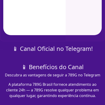
📱 Canal Oficial no Telegram!
📱 Benefícios do Canal
Descubra as vantagens de seguir a 789G no Telegram
A plataforma 789G Brasil fornece atendimento ao
cliente 24h — a 789G resolve qualquer problema em
qualquer lugar, garantindo experiência contínua.