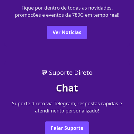
Fique por dentro de todas as novidades,
promoções e eventos da 789G em tempo real!
Ver Notícias
💬 Suporte Direto
Chat
Suporte direto via Telegram, respostas rápidas e
atendimento personalizado!
Falar Suporte