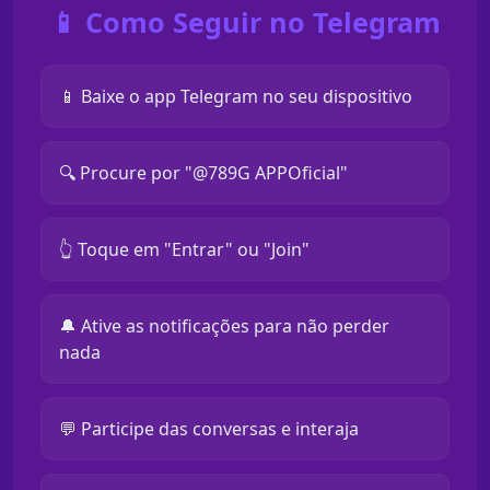
📱 Como Seguir no Telegram
📱 Baixe o app Telegram no seu dispositivo
🔍 Procure por "@789G APPOficial"
👆 Toque em "Entrar" ou "Join"
🔔 Ative as notificações para não perder
nada
💬 Participe das conversas e interaja