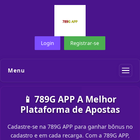
Login
Registrar-se
Menu
📱 789G APP A Melhor
Plataforma de Apostas
Cadastre-se na 789G APP para ganhar bônus no
cadastro e em cada recarga. Com a 789G APP,