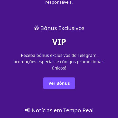
responsáveis.
🎁 Bônus Exclusivos
VIP
Receba bônus exclusivos do Telegram,
promoções especiais e códigos promocionais
únicos!
Ver Bônus
📢 Notícias em Tempo Real