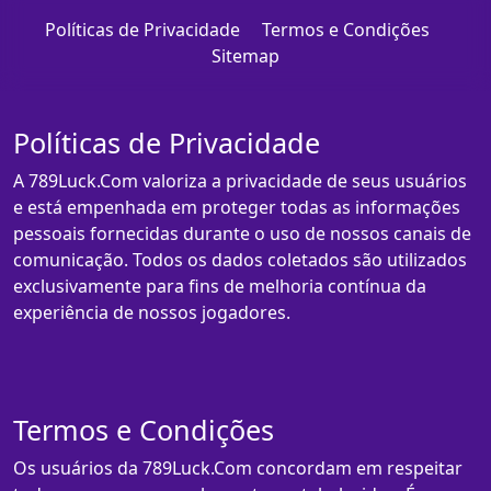
Políticas de Privacidade
Termos e Condições
Sitemap
Políticas de Privacidade
A 789Luck.Com valoriza a privacidade de seus usuários
e está empenhada em proteger todas as informações
pessoais fornecidas durante o uso de nossos canais de
comunicação. Todos os dados coletados são utilizados
exclusivamente para fins de melhoria contínua da
experiência de nossos jogadores.
Termos e Condições
Os usuários da 789Luck.Com concordam em respeitar