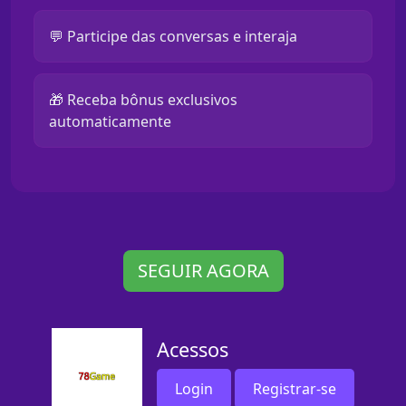
💬 Participe das conversas e interaja
🎁 Receba bônus exclusivos
automaticamente
SEGUIR AGORA
Acessos
Login
Registrar-se