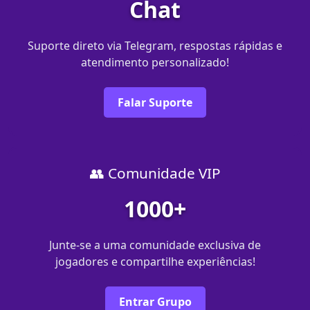
Chat
Suporte direto via Telegram, respostas rápidas e
atendimento personalizado!
Falar Suporte
👥 Comunidade VIP
1000+
Junte-se a uma comunidade exclusiva de
jogadores e compartilhe experiências!
Entrar Grupo