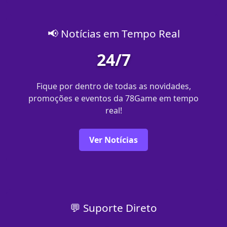
📢 Notícias em Tempo Real
24/7
Fique por dentro de todas as novidades,
promoções e eventos da 78Game em tempo
real!
Ver Notícias
💬 Suporte Direto