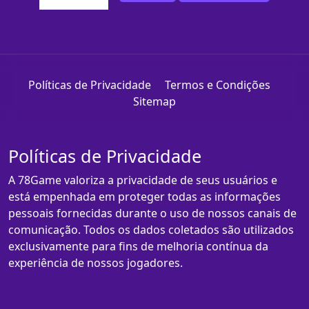
Políticas de Privacidade
Termos e Condições
Sitemap
Políticas de Privacidade
A 78Game valoriza a privacidade de seus usuários e
está empenhada em proteger todas as informações
pessoais fornecidas durante o uso de nossos canais de
comunicação. Todos os dados coletados são utilizados
exclusivamente para fins de melhoria contínua da
experiência de nossos jogadores.