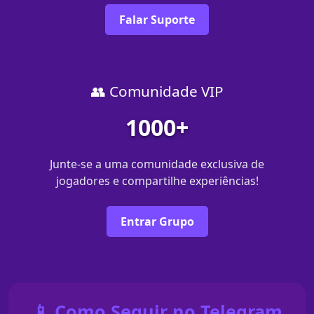
Falar Suporte
👥 Comunidade VIP
1000+
Junte-se a uma comunidade exclusiva de
jogadores e compartilhe experiências!
Entrar Grupo
📱 Como Seguir no Telegram