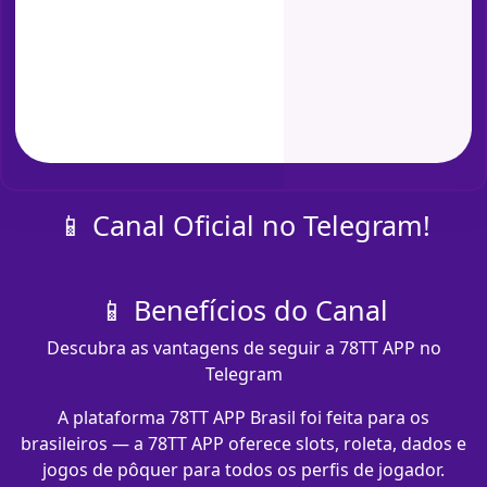
📱 Canal Oficial no Telegram!
📱 Benefícios do Canal
Descubra as vantagens de seguir a 78TT APP no
Telegram
A plataforma 78TT APP Brasil foi feita para os
brasileiros — a 78TT APP oferece slots, roleta, dados e
jogos de pôquer para todos os perfis de jogador.