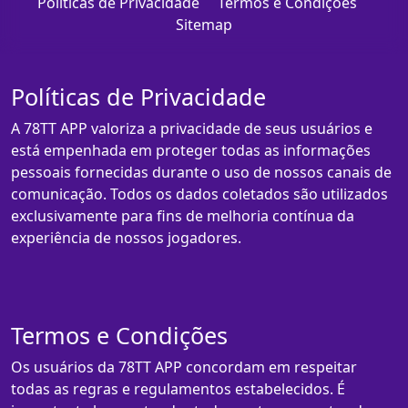
Políticas de Privacidade
Termos e Condições
Sitemap
Políticas de Privacidade
A 78TT APP valoriza a privacidade de seus usuários e
está empenhada em proteger todas as informações
pessoais fornecidas durante o uso de nossos canais de
comunicação. Todos os dados coletados são utilizados
exclusivamente para fins de melhoria contínua da
experiência de nossos jogadores.
Termos e Condições
Os usuários da 78TT APP concordam em respeitar
todas as regras e regulamentos estabelecidos. É