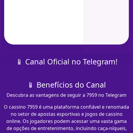
📱 Canal Oficial no Telegram!
📱 Benefícios do Canal
Descubra as vantagens de seguir a 7959 no Telegram
O cassino 7959 é uma plataforma confiável e renomada
no setor de apostas esportivas e jogos de cassino
online. Os jogadores podem acessar uma vasta gama
de opções de entretenimento, incluindo caça-níqueis,