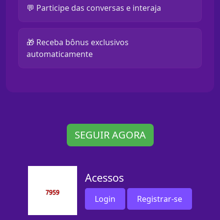
💬 Participe das conversas e interaja
🎁 Receba bônus exclusivos
automaticamente
SEGUIR AGORA
Acessos
Login
Registrar-se