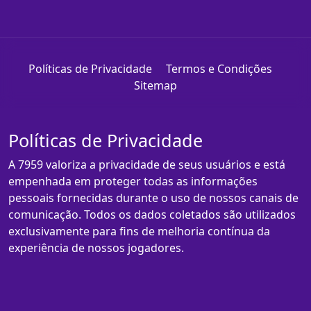
Políticas de Privacidade
Termos e Condições
Sitemap
Políticas de Privacidade
A 7959 valoriza a privacidade de seus usuários e está
empenhada em proteger todas as informações
pessoais fornecidas durante o uso de nossos canais de
comunicação. Todos os dados coletados são utilizados
exclusivamente para fins de melhoria contínua da
experiência de nossos jogadores.