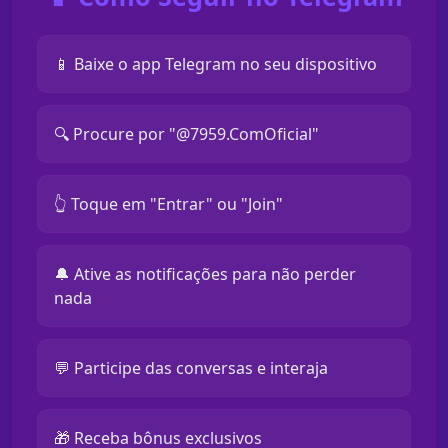
📱 Baixe o app Telegram no seu dispositivo
🔍 Procure por "@7959.ComOficial"
👆 Toque em "Entrar" ou "Join"
🔔 Ative as notificações para não perder
nada
💬 Participe das conversas e interaja
🎁 Receba bônus exclusivos