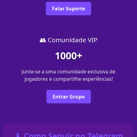
Falar Suporte
👥 Comunidade VIP
1000+
Junte-se a uma comunidade exclusiva de
jogadores e compartilhe experiências!
Entrar Grupo
📱 Como Seguir no Telegram