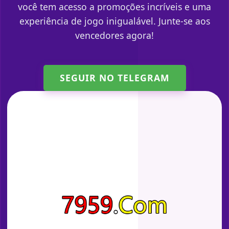
você tem acesso a promoções incríveis e uma
experiência de jogo inigualável. Junte-se aos
vencedores agora!
SEGUIR NO TELEGRAM