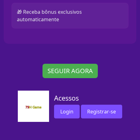
🎁 Receba bônus exclusivos
automaticamente
SEGUIR AGORA
Acessos
Login
Registrar-se