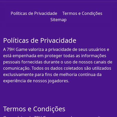
Políticas de Privacidade
Termos e Condições
Sitemap
Políticas de Privacidade
A 79H Game valoriza a privacidade de seus usuários e
está empenhada em proteger todas as informações
pessoais fornecidas durante o uso de nossos canais de
comunicação. Todos os dados coletados são utilizados
exclusivamente para fins de melhoria contínua da
experiência de nossos jogadores.
Termos e Condições