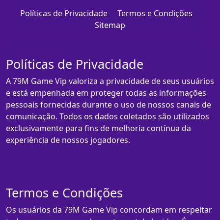
Políticas de Privacidade
Termos e Condições
Sitemap
Políticas de Privacidade
A 79M Game Vip valoriza a privacidade de seus usuários
e está empenhada em proteger todas as informações
pessoais fornecidas durante o uso de nossos canais de
comunicação. Todos os dados coletados são utilizados
exclusivamente para fins de melhoria contínua da
experiência de nossos jogadores.
Termos e Condições
Os usuários da 79M Game Vip concordam em respeitar