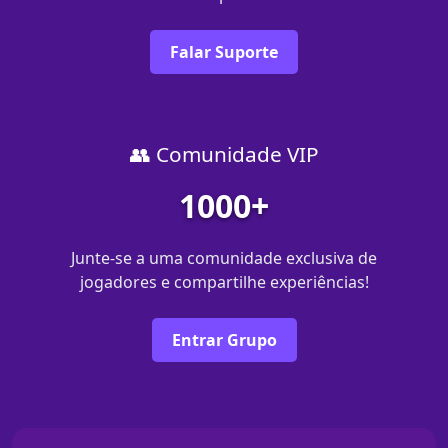
Falar Suporte
👥 Comunidade VIP
1000+
Junte-se a uma comunidade exclusiva de
jogadores e compartilhe experiências!
Entrar Grupo