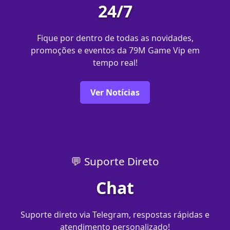
24/7
Fique por dentro de todas as novidades,
promoções e eventos da 79M Game Vip em
tempo real!
Ver Notícias
💬 Suporte Direto
Chat
Suporte direto via Telegram, respostas rápidas e
atendimento personalizado!