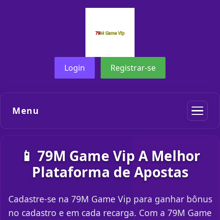
Login
Registrar-se
Menu
📱 79M Game Vip A Melhor
Plataforma de Apostas
Cadastre-se na 79M Game Vip para ganhar bônus
no cadastro e em cada recarga. Com a 79M Game