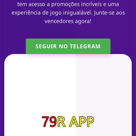
tem acesso a promoções incríveis e uma
experiência de jogo inigualável. Junte-se aos
vencedores agora!
SEGUIR NO TELEGRAM