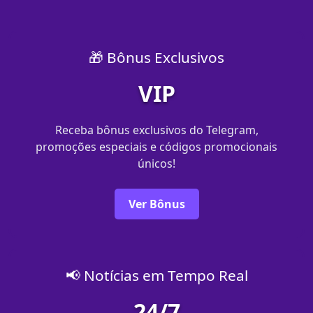
🎁 Bônus Exclusivos
VIP
Receba bônus exclusivos do Telegram,
promoções especiais e códigos promocionais
únicos!
Ver Bônus
📢 Notícias em Tempo Real
24/7