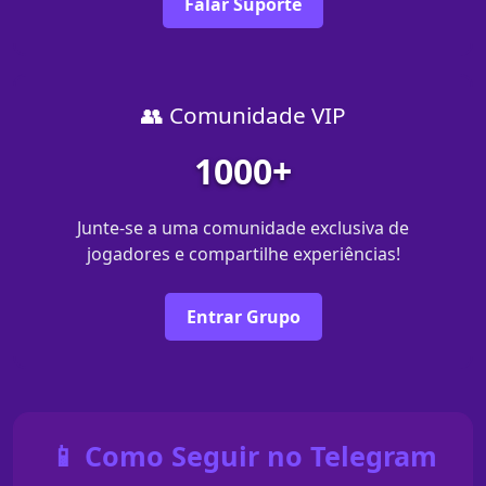
Falar Suporte
👥 Comunidade VIP
1000+
Junte-se a uma comunidade exclusiva de
jogadores e compartilhe experiências!
Entrar Grupo
📱 Como Seguir no Telegram