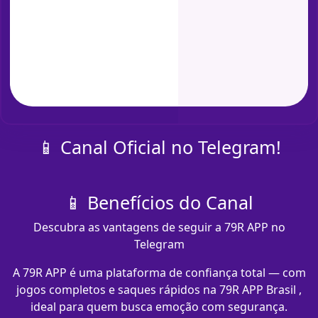
📱 Canal Oficial no Telegram!
📱 Benefícios do Canal
Descubra as vantagens de seguir a 79R APP no
Telegram
A 79R APP é uma plataforma de confiança total — com
jogos completos e saques rápidos na 79R APP Brasil ,
ideal para quem busca emoção com segurança.