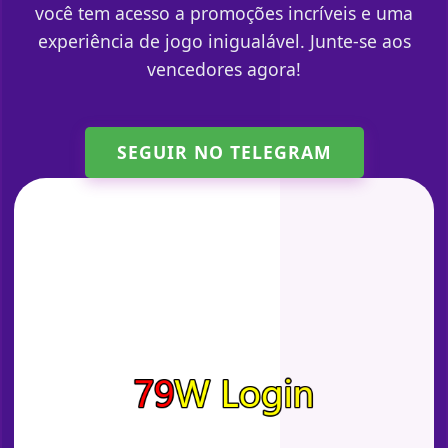
você tem acesso a promoções incríveis e uma
experiência de jogo inigualável. Junte-se aos
vencedores agora!
SEGUIR NO TELEGRAM