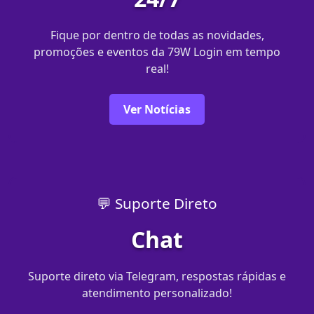
Fique por dentro de todas as novidades,
promoções e eventos da 79W Login em tempo
real!
Ver Notícias
💬 Suporte Direto
Chat
Suporte direto via Telegram, respostas rápidas e
atendimento personalizado!