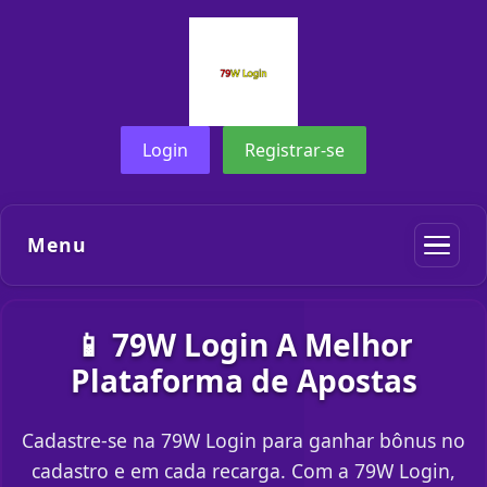
Login
Registrar-se
Menu
📱 79W Login A Melhor
Plataforma de Apostas
Cadastre-se na 79W Login para ganhar bônus no
cadastro e em cada recarga. Com a 79W Login,