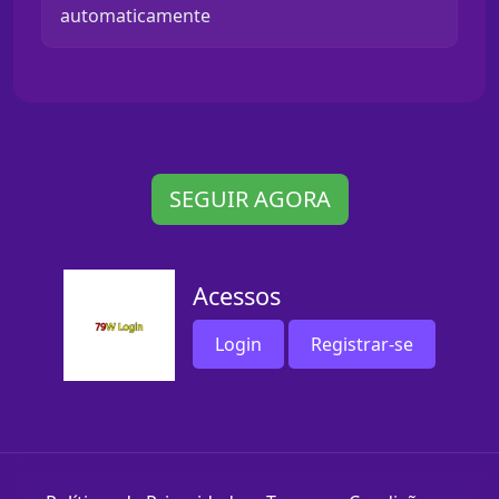
automaticamente
SEGUIR AGORA
Acessos
Login
Registrar-se