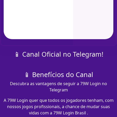
📱 Canal Oficial no Telegram!
📱 Benefícios do Canal
Descubra as vantagens de seguir a 79W Login no
Telegram
A 79W Login quer que todos os jogadores tenham, com
nossos jogos profissionais, a chance de mudar suas
vidas com a 79W Login Brasil .