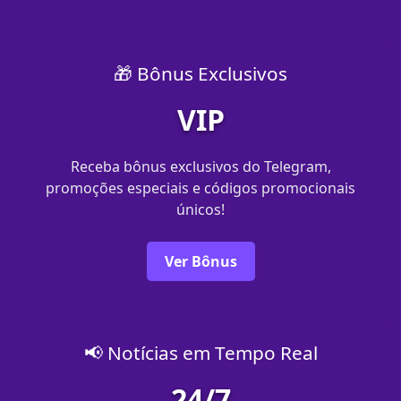
🎁 Bônus Exclusivos
VIP
Receba bônus exclusivos do Telegram,
promoções especiais e códigos promocionais
únicos!
Ver Bônus
📢 Notícias em Tempo Real
24/7