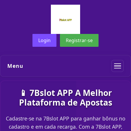
Login
Registrar-se
Menu
📱 7Bslot APP A Melhor
Plataforma de Apostas
Cadastre-se na 7Bslot APP para ganhar bônus no
cadastro e em cada recarga. Com a 7Bslot APP,