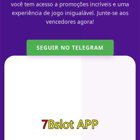
você tem acesso a promoções incríveis e uma
experiência de jogo inigualável. Junte-se aos
vencedores agora!
SEGUIR NO TELEGRAM