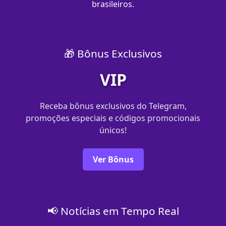
brasileiros.
🎁 Bônus Exclusivos
VIP
Receba bônus exclusivos do Telegram,
promoções especiais e códigos promocionais
únicos!
Ver Bônus
📢 Notícias em Tempo Real