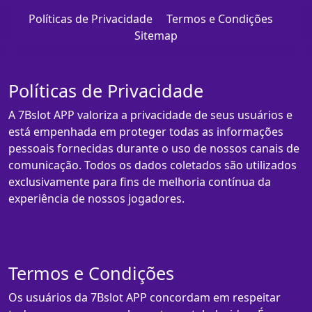
Políticas de Privacidade
Termos e Condições
Sitemap
Políticas de Privacidade
A 7Bslot APP valoriza a privacidade de seus usuários e
está empenhada em proteger todas as informações
pessoais fornecidas durante o uso de nossos canais de
comunicação. Todos os dados coletados são utilizados
exclusivamente para fins de melhoria contínua da
experiência de nossos jogadores.
Termos e Condições
Os usuários da 7Bslot APP concordam em respeitar