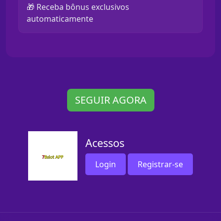
🎁 Receba bônus exclusivos
automaticamente
SEGUIR AGORA
Acessos
Login
Registrar-se