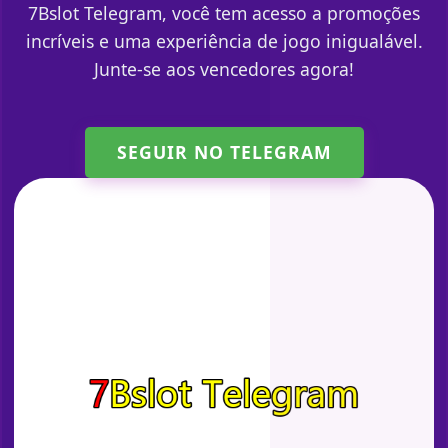
7Bslot Telegram, você tem acesso a promoções
incríveis e uma experiência de jogo inigualável.
Junte-se aos vencedores agora!
SEGUIR NO TELEGRAM