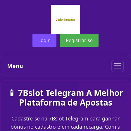
Login
Registrar-se
Menu
📱 7Bslot Telegram A Melhor
Plataforma de Apostas
Cadastre-se na 7Bslot Telegram para ganhar
bônus no cadastro e em cada recarga. Com a