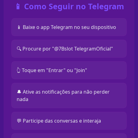
📱 Como Seguir no Telegram
📱 Baixe o app Telegram no seu dispositivo
🔍 Procure por "@7Bslot TelegramOficial"
👆 Toque em "Entrar" ou "Join"
🔔 Ative as notificações para não perder
nada
💬 Participe das conversas e interaja