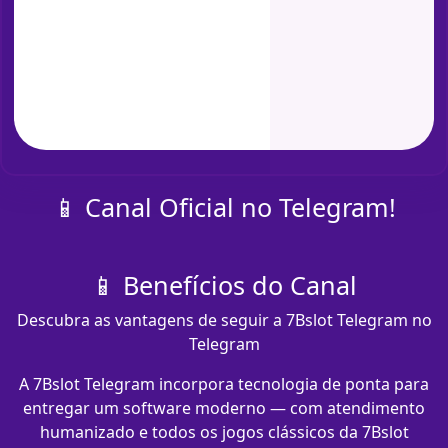
📱 Canal Oficial no Telegram!
📱 Benefícios do Canal
Descubra as vantagens de seguir a 7Bslot Telegram no
Telegram
A 7Bslot Telegram incorpora tecnologia de ponta para
entregar um software moderno — com atendimento
humanizado e todos os jogos clássicos da 7Bslot