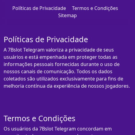
Políticas de Privacidade
Termos e Condições
Sitemap
Políticas de Privacidade
A 7Bslot Telegram valoriza a privacidade de seus
usuários e está empenhada em proteger todas as
informações pessoais fornecidas durante o uso de
nossos canais de comunicação. Todos os dados
coletados são utilizados exclusivamente para fins de
melhoria contínua da experiência de nossos jogadores.
Termos e Condições
Os usuários da 7Bslot Telegram concordam em