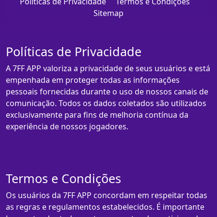
Políticas de Privacidade
Termos e Condições
Sitemap
Políticas de Privacidade
A 7FF APP valoriza a privacidade de seus usuários e está
empenhada em proteger todas as informações
pessoais fornecidas durante o uso de nossos canais de
comunicação. Todos os dados coletados são utilizados
exclusivamente para fins de melhoria contínua da
experiência de nossos jogadores.
Termos e Condições
Os usuários da 7FF APP concordam em respeitar todas
as regras e regulamentos estabelecidos. É importante