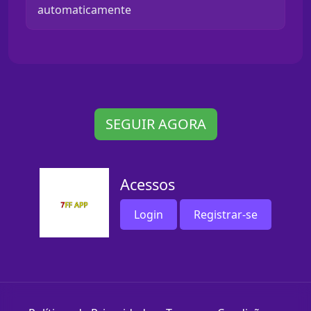
automaticamente
SEGUIR AGORA
Acessos
Login
Registrar-se