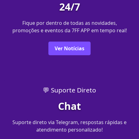
24/7
Fique por dentro de todas as novidades,
promoções e eventos da 7FF APP em tempo real!
Ver Notícias
💬 Suporte Direto
Chat
Suporte direto via Telegram, respostas rápidas e
atendimento personalizado!