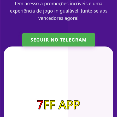
tem acesso a promoções incríveis e uma
experiência de jogo inigualável. Junte-se aos
vencedores agora!
SEGUIR NO TELEGRAM