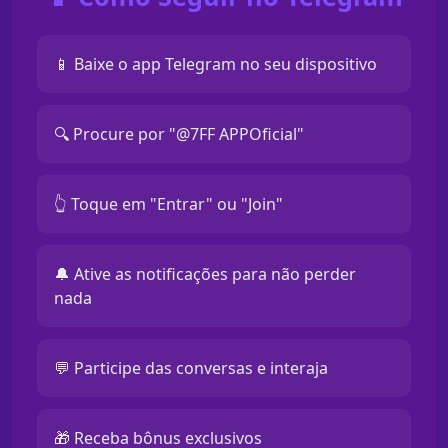
📱 Baixe o app Telegram no seu dispositivo
🔍 Procure por "@7FF APPOficial"
👆 Toque em "Entrar" ou "Join"
🔔 Ative as notificações para não perder
nada
💬 Participe das conversas e interaja
🎁 Receba bônus exclusivos