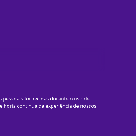
 pessoais fornecidas durante o uso de
elhoria contínua da experiência de nossos