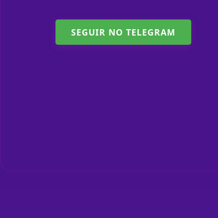
SEGUIR NO TELEGRAM