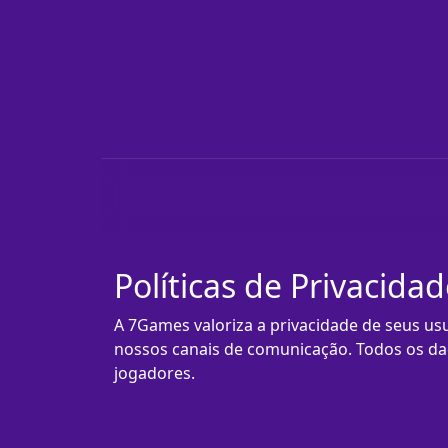
Políticas de Privacida
A 7Games valoriza a privacidade de seus u
nossos canais de comunicação. Todos os dad
jogadores.