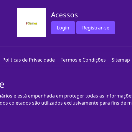
Acessos
Login
Registrar-se
Políticas de Privacidade
Termos e Condições
Sitemap
de
suários e está empenhada em proteger todas as informações
os coletados são utilizados exclusivamente para fins de m