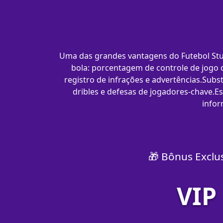
Uma das grandes vantagens do Futebol Stud
bola: porcentagem de controle de jogo d
registro de infrações e advertências.Subst
dribles e defesas de jogadores-chave.
infor
🎁 Bônus Exclu
VIP