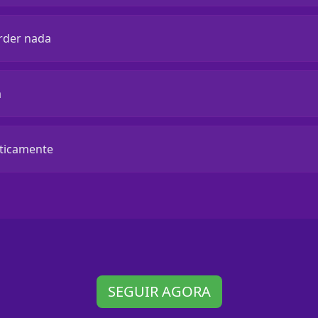
erder nada
a
aticamente
SEGUIR AGORA