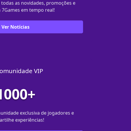
e todas as novidades, promoções e
a 7Games em tempo real!
Ver Notícias
Comunidade VIP
1000+
unidade exclusiva de jogadores e
rtilhe experiências!