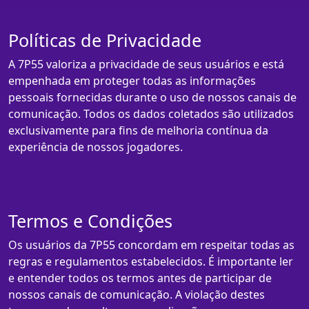
Políticas de Privacidade
A 7P55 valoriza a privacidade de seus usuários e está
empenhada em proteger todas as informações
pessoais fornecidas durante o uso de nossos canais de
comunicação. Todos os dados coletados são utilizados
exclusivamente para fins de melhoria contínua da
experiência de nossos jogadores.
Termos e Condições
Os usuários da 7P55 concordam em respeitar todas as
regras e regulamentos estabelecidos. É importante ler
e entender todos os termos antes de participar de
nossos canais de comunicação. A violação destes