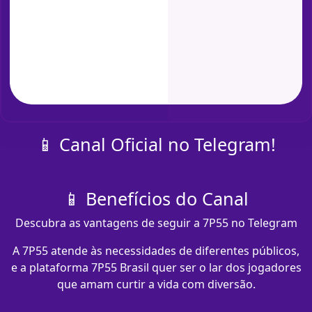
📱 Canal Oficial no Telegram!
📱 Benefícios do Canal
Descubra as vantagens de seguir a 7P55 no Telegram
A 7P55 atende às necessidades de diferentes públicos,
e a plataforma 7P55 Brasil quer ser o lar dos jogadores
que amam curtir a vida com diversão.