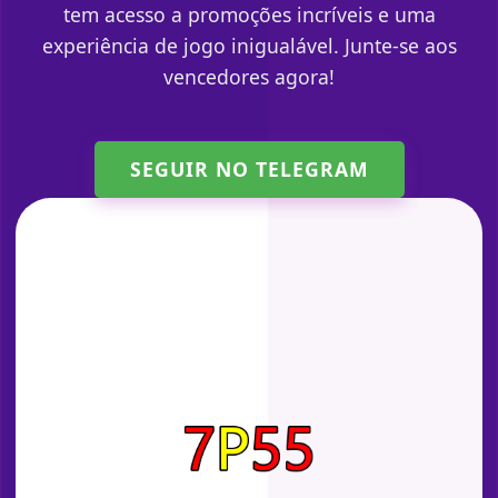
tem acesso a promoções incríveis e uma
experiência de jogo inigualável. Junte-se aos
vencedores agora!
SEGUIR NO TELEGRAM