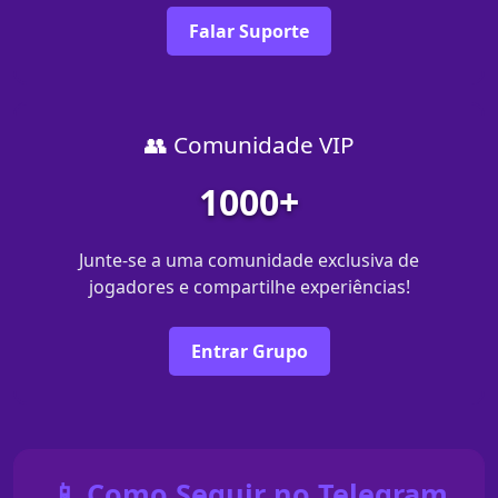
Falar Suporte
👥 Comunidade VIP
1000+
Junte-se a uma comunidade exclusiva de
jogadores e compartilhe experiências!
Entrar Grupo
📱 Como Seguir no Telegram