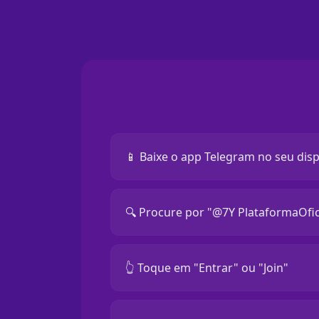
📱 Baixe o app Telegram no seu disp
🔍 Procure por "@7Y PlataformaOfic
👆 Toque em "Entrar" ou "Join"