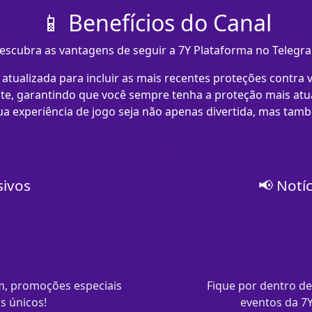
📱 Benefícios do Canal
escubra as vantagens de seguir a 7Y Plataforma no Telegr
atualizada para incluir as mais recentes proteções contra 
te, garantindo que você sempre tenha a proteção mais atua
ua experiência de jogo seja não apenas divertida, mas ta
sivos
📢 Notí
m, promoções especiais
Fique por dentro d
s únicos!
eventos da 7