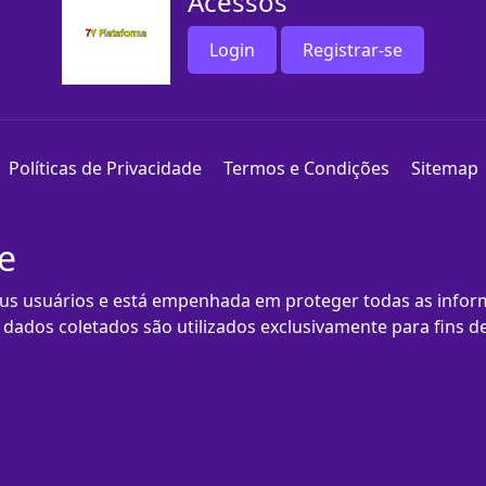
Acessos
Login
Registrar-se
Políticas de Privacidade
Termos e Condições
Sitemap
de
seus usuários e está empenhada em proteger todas as info
dados coletados são utilizados exclusivamente para fins d