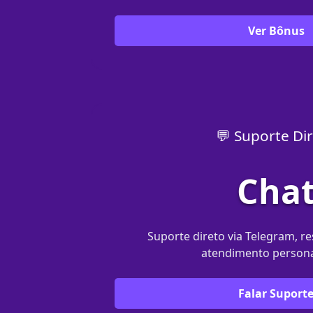
Ver Bônus
💬 Suporte Di
Cha
Suporte direto via Telegram, r
atendimento persona
Falar Suport