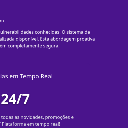
am
vulnerabilidades conhecidas. O sistema de
lizada disponível. Esta abordagem proativa
mbém completamente segura.
cias em Tempo Real
24/7
e todas as novidades, promoções e
Y Plataforma em tempo real!