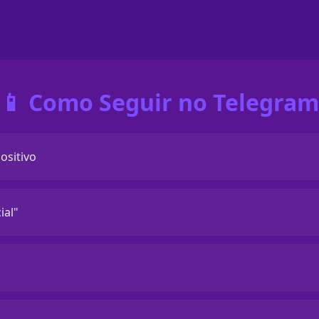
📱 Como Seguir no Telegram
ositivo
ial"