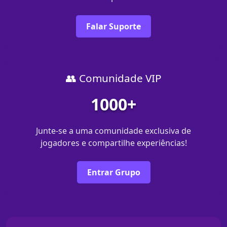
Falar Suporte
👥 Comunidade VIP
1000+
Junte-se a uma comunidade exclusiva de
jogadores e compartilhe experiências!
Entrar Grupo