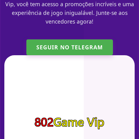
Vip, você tem acesso a promoções incríveis e uma
experiência de jogo inigualável. Junte-se aos
vencedores agora!
SEGUIR NO TELEGRAM