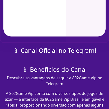
📱 Canal Oficial no Telegram!
📱 Benefícios do Canal
Descubra as vantagens de seguir a 802Game Vip no
Telegram
A 802Game Vip conta com diversos tipos de jogos de
azar — a interface da 802Game Vip Brasil é amigável e
rápida, proporcionando diversão com apenas alguns