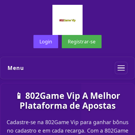
Login
Registrar-se
Menu
📱 802Game Vip A Melhor
Plataforma de Apostas
Cadastre-se na 802Game Vip para ganhar bônus
no cadastro e em cada recarga. Com a 802Game