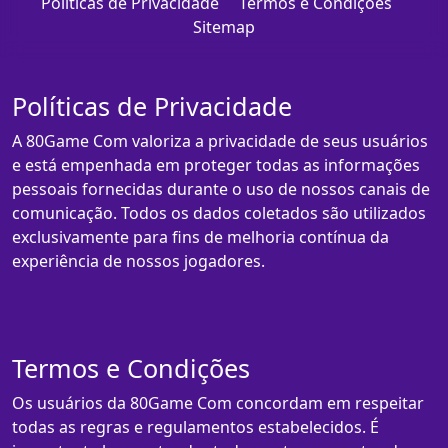
Políticas de Privacidade
Termos e Condições
Sitemap
Políticas de Privacidade
A 80Game Com valoriza a privacidade de seus usuários
e está empenhada em proteger todas as informações
pessoais fornecidas durante o uso de nossos canais de
comunicação. Todos os dados coletados são utilizados
exclusivamente para fins de melhoria contínua da
experiência de nossos jogadores.
Termos e Condições
Os usuários da 80Game Com concordam em respeitar
todas as regras e regulamentos estabelecidos. É