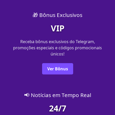
🎁 Bônus Exclusivos
VIP
Receba bônus exclusivos do Telegram,
promoções especiais e códigos promocionais
únicos!
Ver Bônus
📢 Notícias em Tempo Real
24/7