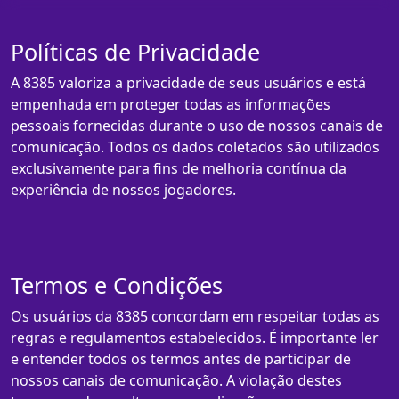
Políticas de Privacidade
A 8385 valoriza a privacidade de seus usuários e está
empenhada em proteger todas as informações
pessoais fornecidas durante o uso de nossos canais de
comunicação. Todos os dados coletados são utilizados
exclusivamente para fins de melhoria contínua da
experiência de nossos jogadores.
Termos e Condições
Os usuários da 8385 concordam em respeitar todas as
regras e regulamentos estabelecidos. É importante ler
e entender todos os termos antes de participar de
nossos canais de comunicação. A violação destes