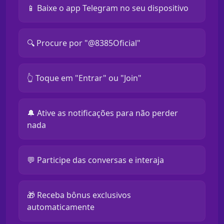
📱 Baixe o app Telegram no seu dispositivo
🔍 Procure por "@8385Oficial"
👆 Toque em "Entrar" ou "Join"
🔔 Ative as notificações para não perder
nada
💬 Participe das conversas e interaja
🎁 Receba bônus exclusivos
automaticamente