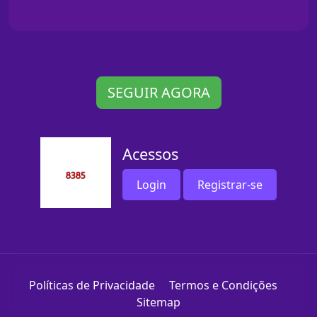
SEGUIR AGORA
Acessos
Login
Registrar-se
Políticas de Privacidade
Termos e Condições
Sitemap