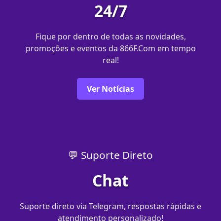
24/7
Fique por dentro de todas as novidades,
promoções e eventos da 866F.Com em tempo
real!
Ver Notícias
💬 Suporte Direto
Chat
Suporte direto via Telegram, respostas rápidas e
atendimento personalizado!