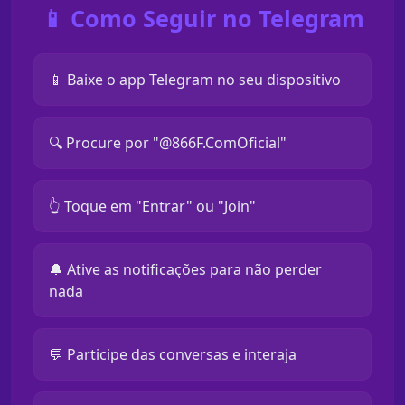
📱 Como Seguir no Telegram
📱 Baixe o app Telegram no seu dispositivo
🔍 Procure por "@866F.ComOficial"
👆 Toque em "Entrar" ou "Join"
🔔 Ative as notificações para não perder
nada
💬 Participe das conversas e interaja