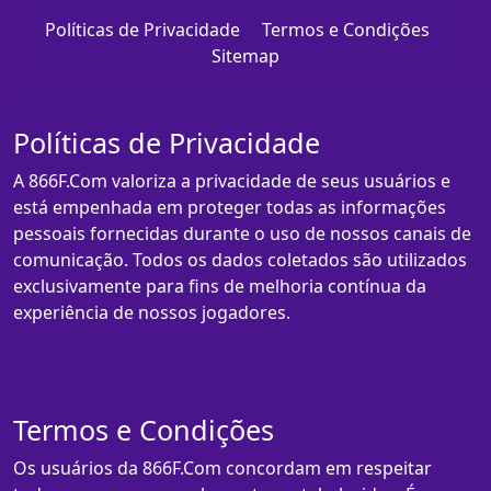
Políticas de Privacidade
Termos e Condições
Sitemap
Políticas de Privacidade
A 866F.Com valoriza a privacidade de seus usuários e
está empenhada em proteger todas as informações
pessoais fornecidas durante o uso de nossos canais de
comunicação. Todos os dados coletados são utilizados
exclusivamente para fins de melhoria contínua da
experiência de nossos jogadores.
Termos e Condições
Os usuários da 866F.Com concordam em respeitar