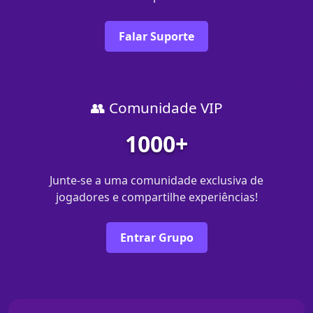
Falar Suporte
👥 Comunidade VIP
1000+
Junte-se a uma comunidade exclusiva de
jogadores e compartilhe experiências!
Entrar Grupo