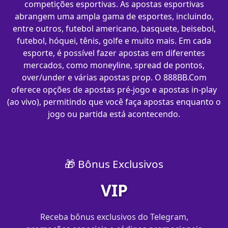
competições esportivas. As apostas esportivas
abrangem uma ampla gama de esportes, incluindo,
entre outros, futebol americano, basquete, beisebol,
futebol, hóquei, tênis, golfe e muito mais. Em cada
esporte, é possível fazer apostas em diferentes
mercados, como moneyline, spread de pontos,
over/under e várias apostas prop. O 888BB.Com
oferece opções de apostas pré-jogo e apostas in-play
(ao vivo), permitindo que você faça apostas enquanto o
jogo ou partida está acontecendo.
🎁 Bônus Exclusivos
VIP
Receba bônus exclusivos do Telegram,