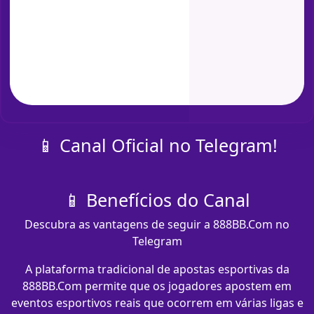
📱 Canal Oficial no Telegram!
📱 Benefícios do Canal
Descubra as vantagens de seguir a 888BB.Com no
Telegram
A plataforma tradicional de apostas esportivas da
888BB.Com permite que os jogadores apostem em
eventos esportivos reais que ocorrem em várias ligas e