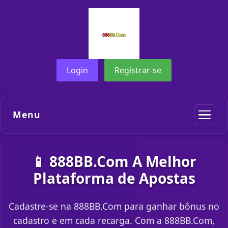
Login
Registrar-se
Menu
📱 888BB.Com A Melhor
Plataforma de Apostas
Cadastre-se na 888BB.Com para ganhar bônus no
cadastro e em cada recarga. Com a 888BB.Com,