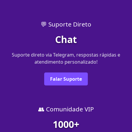
💬 Suporte Direto
Chat
Suporte direto via Telegram, respostas rápidas e
atendimento personalizado!
Falar Suporte
👥 Comunidade VIP
1000+