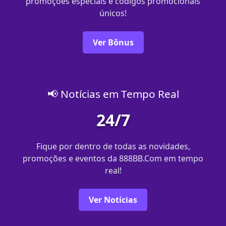
promoções especiais e códigos promocionais
únicos!
Ver Bônus
📢 Notícias em Tempo Real
24/7
Fique por dentro de todas as novidades,
promoções e eventos da 888BB.Com em tempo
real!
Ver Notícias