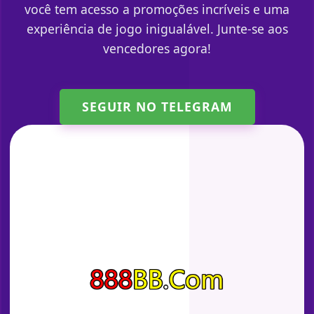
você tem acesso a promoções incríveis e uma
experiência de jogo inigualável. Junte-se aos
vencedores agora!
SEGUIR NO TELEGRAM