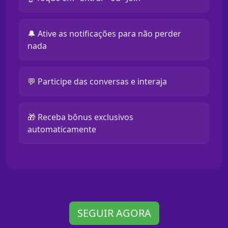
🔔 Ative as notificações para não perder
nada
💬 Participe das conversas e interaja
🎁 Receba bônus exclusivos
automaticamente
SEGUIR AGORA