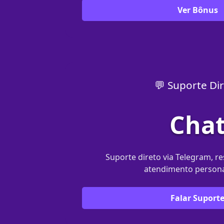
Ver Bônus
💬 Suporte Di
Cha
Suporte direto via Telegram, r
atendimento persona
Falar Suport