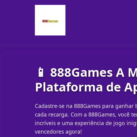
📱 888Games A 
Plataforma de A
Cadastre-se na 888Games para ganhar 
cada recarga. Com a 888Games, você t
incríveis e uma experiência de jogo inig
vencedores agora!