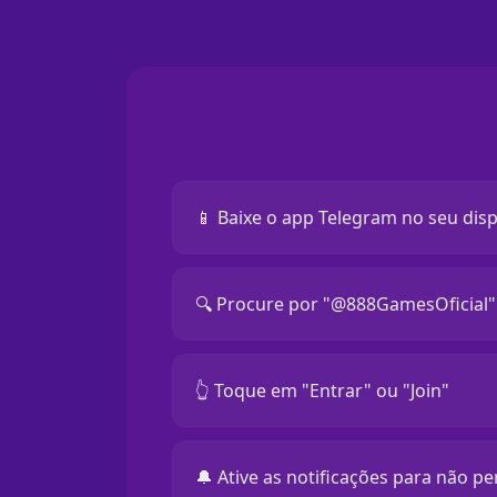
📱 Baixe o app Telegram no seu disp
🔍 Procure por "@888GamesOficial"
👆 Toque em "Entrar" ou "Join"
🔔 Ative as notificações para não p