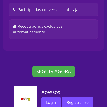
💬 Participe das conversas e interaja
🎁 Receba bônus exclusivos
automaticamente
SEGUIR AGORA
Acessos
Login
Registrar-se