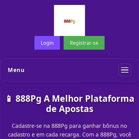
Login
Registrar-se
Menu
📱 888Pg A Melhor Plataforma
de Apostas
Cadastre-se na 888Pg para ganhar bônus no
cadastro e em cada recarga. Com a 888Pg, você