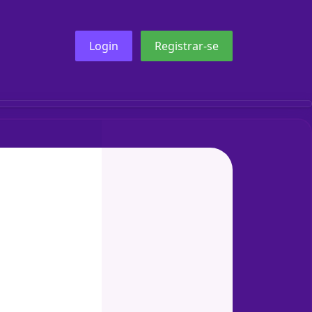
Login
Registrar-se