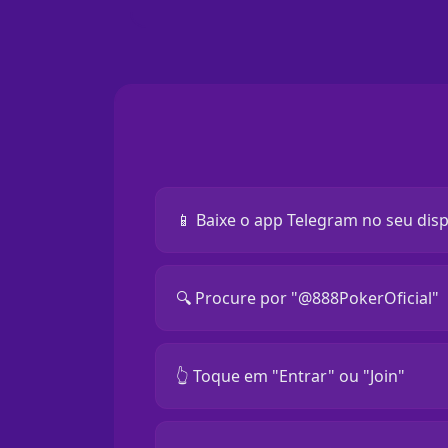
📱 Baixe o app Telegram no seu disp
🔍 Procure por "@888PokerOficial"
👆 Toque em "Entrar" ou "Join"