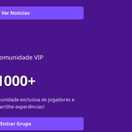
Ver Notícias
Comunidade VIP
1000+
unidade exclusiva de jogadores e
rtilhe experiências!
Entrar Grupo