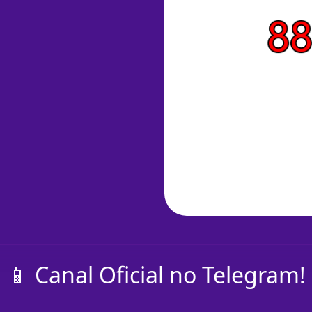
📱 Canal Oficial no Telegram!