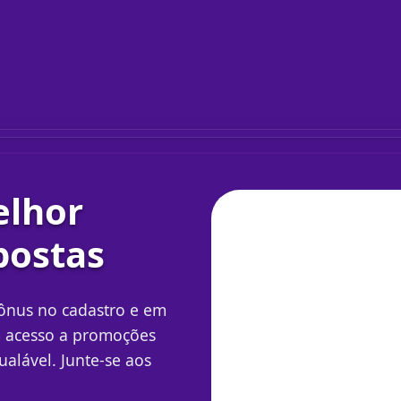
elhor
postas
ônus no cadastro e em
m acesso a promoções
ualável. Junte-se aos