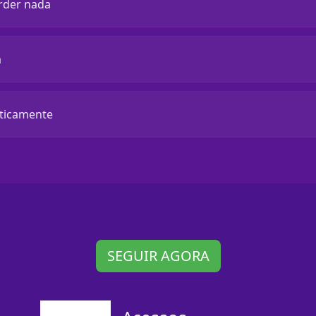
erder nada
a
aticamente
SEGUIR AGORA