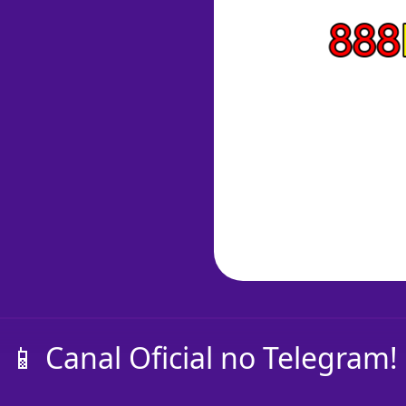
📱 Canal Oficial no Telegram!