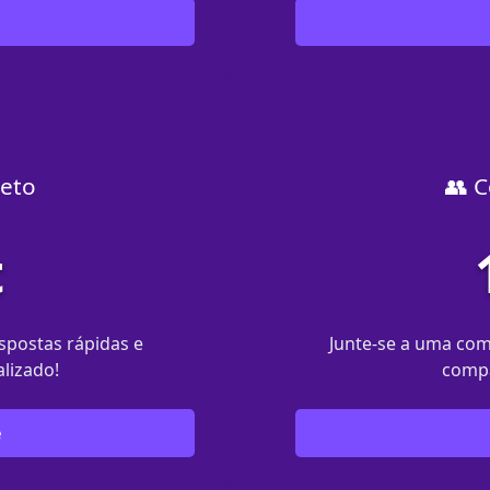
reto
👥 
t
espostas rápidas e
Junte-se a uma com
lizado!
compa
e