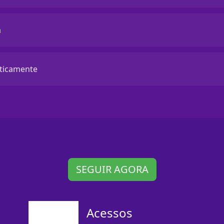
a
aticamente
SEGUIR AGORA
Acessos