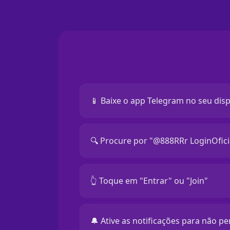
📱 Baixe o app Telegram no seu disp
🔍 Procure por "@888RRr LoginOfici
👆 Toque em "Entrar" ou "Join"
🔔 Ative as notificações para não p