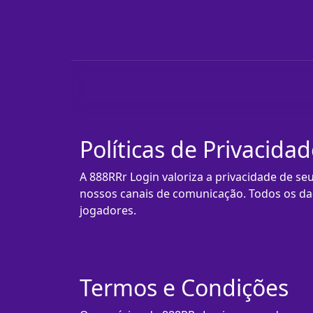
Políticas de Privacida
A 888RRr Login valoriza a privacidade de s
nossos canais de comunicação. Todos os dad
jogadores.
Termos e Condições