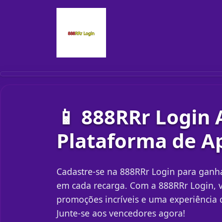
📱 888RRr Login 
Plataforma de A
Cadastre-se na 888RRr Login para ganh
em cada recarga. Com a 888RRr Login, 
promoções incríveis e uma experiência d
Junte-se aos vencedores agora!