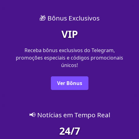
🎁 Bônus Exclusivos
VIP
Receba bônus exclusivos do Telegram,
promoções especiais e códigos promocionais
únicos!
Ver Bônus
📢 Notícias em Tempo Real
24/7