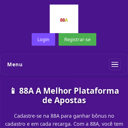
Login
Registrar-se
Menu
📱 88A A Melhor Plataforma
de Apostas
Cadastre-se na 88A para ganhar bônus no
cadastro e em cada recarga. Com a 88A, você tem