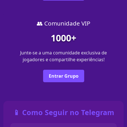
👥 Comunidade VIP
1000+
Junte-se a uma comunidade exclusiva de
jogadores e compartilhe experiências!
Entrar Grupo
📱 Como Seguir no Telegram