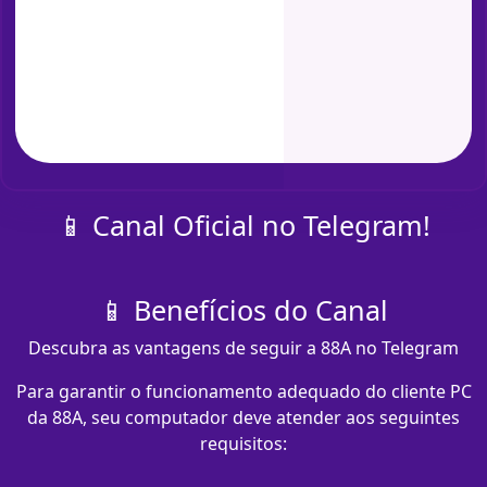
📱 Canal Oficial no Telegram!
📱 Benefícios do Canal
Descubra as vantagens de seguir a 88A no Telegram
Para garantir o funcionamento adequado do cliente PC
da 88A, seu computador deve atender aos seguintes
requisitos: