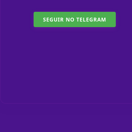
SEGUIR NO TELEGRAM