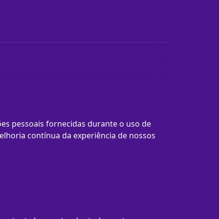
es pessoais fornecidas durante o uso de
elhoria contínua da experiência de nossos