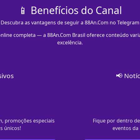
📱 Benefícios do Canal
Descubra as vantagens de seguir a 88An.Com no Telegram
nline completa — a 88An.Com Brasil oferece conteúdo varia
excelência.
sivos
📢 Notí
m, promoções especiais
Fique por dentro d
s únicos!
eventos da