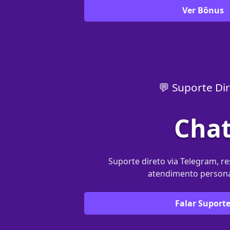
Ver Bônus
💬 Suporte Di
Cha
Suporte direto via Telegram, r
atendimento persona
Falar Suport