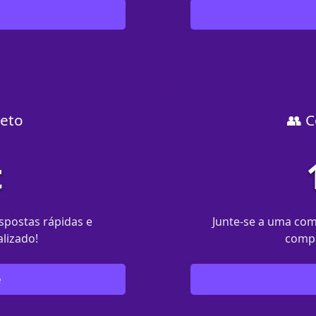
reto
👥 
t
espostas rápidas e
Junte-se a uma com
lizado!
compa
e