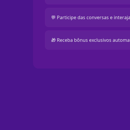
💬 Participe das conversas e interaj
🎁 Receba bônus exclusivos autom