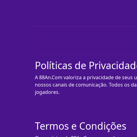
Políticas de Privacida
A 88An.Com valoriza a privacidade de seus
nossos canais de comunicação. Todos os dad
jogadores.
Termos e Condições