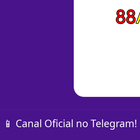
📱 Canal Oficial no Telegram!