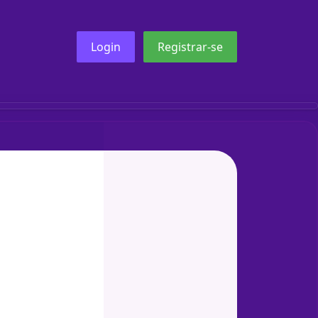
Login
Registrar-se