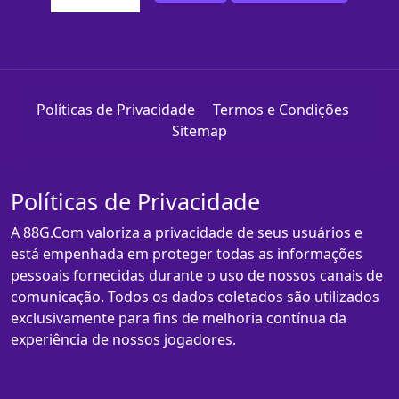
Políticas de Privacidade
Termos e Condições
Sitemap
Políticas de Privacidade
A 88G.Com valoriza a privacidade de seus usuários e
está empenhada em proteger todas as informações
pessoais fornecidas durante o uso de nossos canais de
comunicação. Todos os dados coletados são utilizados
exclusivamente para fins de melhoria contínua da
experiência de nossos jogadores.