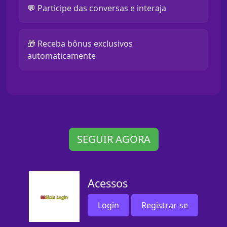
💬 Participe das conversas e interaja
🎁 Receba bônus exclusivos
automaticamente
SEGUIR AGORA
Acessos
Login
Registrar-se