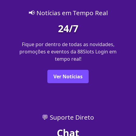
📢 Notícias em Tempo Real
24/7
Fique por dentro de todas as novidades,
promoções e eventos da 88Slots Login em
tempo real!
Ver Notícias
💬 Suporte Direto
Chat