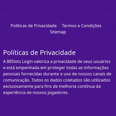
Políticas de Privacidade
Termos e Condições
Sitemap
Políticas de Privacidade
A 88Slots Login valoriza a privacidade de seus usuários
e está empenhada em proteger todas as informações
pessoais fornecidas durante o uso de nossos canais de
comunicação. Todos os dados coletados são utilizados
exclusivamente para fins de melhoria contínua da
experiência de nossos jogadores.