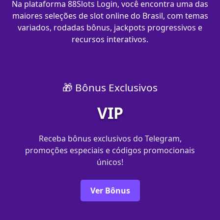
Na plataforma 88Slots Login, você encontra uma das
maiores seleções de slot online do Brasil, com temas
variados, rodadas bônus, jackpots progressivos e
recursos interativos.
🎁 Bônus Exclusivos
VIP
Receba bônus exclusivos do Telegram,
promoções especiais e códigos promocionais
únicos!
Ver Bônus