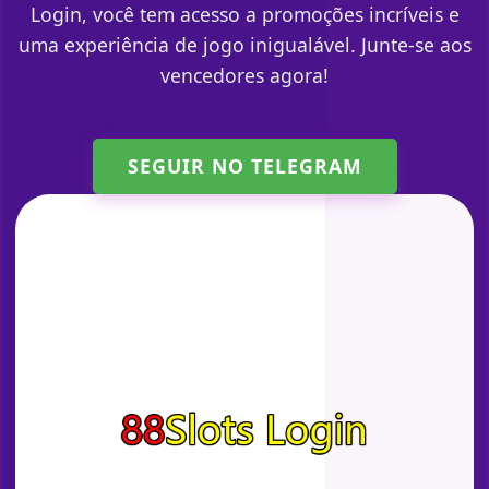
Login, você tem acesso a promoções incríveis e
uma experiência de jogo inigualável. Junte-se aos
vencedores agora!
SEGUIR NO TELEGRAM