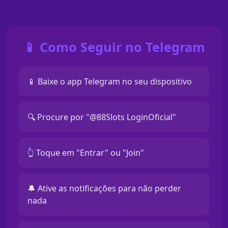
📱 Como Seguir no Telegram
📱 Baixe o app Telegram no seu dispositivo
🔍 Procure por "@88Slots LoginOficial"
👆 Toque em "Entrar" ou "Join"
🔔 Ative as notificações para não perder
nada