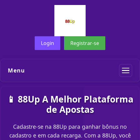
Login
Registrar-se
Menu
📱 88Up A Melhor Plataforma
de Apostas
Cadastre-se na 88Up para ganhar bônus no
cadastro e em cada recarga. Com a 88Up, você