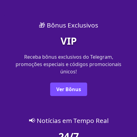
🎁 Bônus Exclusivos
VIP
Receba bônus exclusivos do Telegram,
promoções especiais e códigos promocionais
únicos!
Ver Bônus
📢 Notícias em Tempo Real
24/7