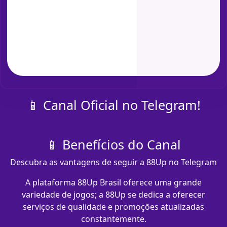
📱 Canal Oficial no Telegram!
📱 Benefícios do Canal
Descubra as vantagens de seguir a 88Up no Telegram
A plataforma 88Up Brasil oferece uma grande
variedade de jogos; a 88Up se dedica a oferecer
serviços de qualidade e promoções atualizadas
constantemente.