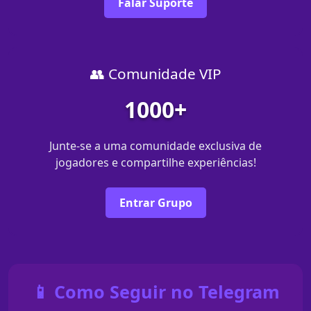
Falar Suporte
👥 Comunidade VIP
1000+
Junte-se a uma comunidade exclusiva de
jogadores e compartilhe experiências!
Entrar Grupo
📱 Como Seguir no Telegram