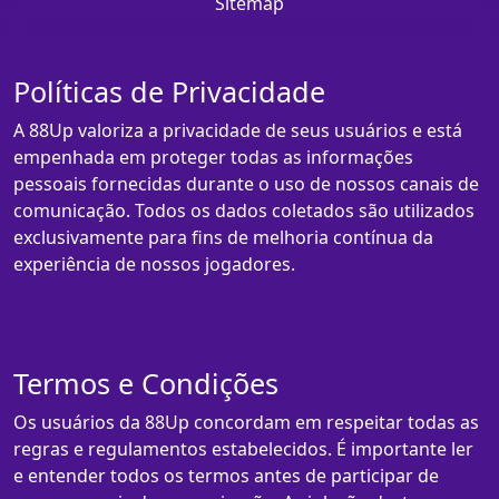
Sitemap
Políticas de Privacidade
A 88Up valoriza a privacidade de seus usuários e está
empenhada em proteger todas as informações
pessoais fornecidas durante o uso de nossos canais de
comunicação. Todos os dados coletados são utilizados
exclusivamente para fins de melhoria contínua da
experiência de nossos jogadores.
Termos e Condições
Os usuários da 88Up concordam em respeitar todas as
regras e regulamentos estabelecidos. É importante ler
e entender todos os termos antes de participar de