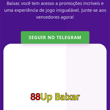
Baixar, você tem acesso a promoções incríveis e
uma experiência de jogo inigualável. Junte-se aos
vencedores agora!
SEGUIR NO TELEGRAM