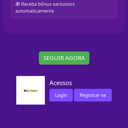
🎁 Receba bônus exclusivos
automaticamente
SEGUIR AGORA
Acessos
Login
Registrar-se