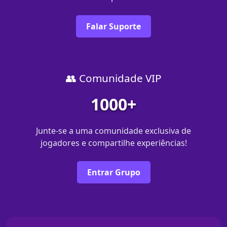
Falar Suporte
👥 Comunidade VIP
1000+
Junte-se a uma comunidade exclusiva de
jogadores e compartilhe experiências!
Entrar Grupo