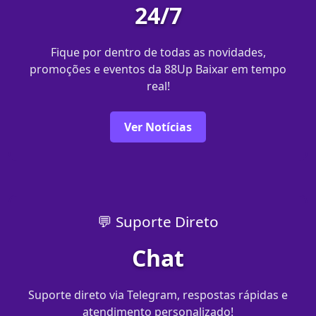
24/7
Fique por dentro de todas as novidades,
promoções e eventos da 88Up Baixar em tempo
real!
Ver Notícias
💬 Suporte Direto
Chat
Suporte direto via Telegram, respostas rápidas e
atendimento personalizado!