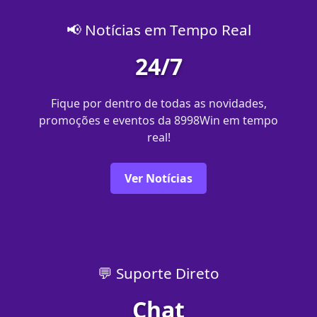
📢 Notícias em Tempo Real
24/7
Fique por dentro de todas as novidades,
promoções e eventos da 8998Win em tempo
real!
Ver Notícias
💬 Suporte Direto
Chat