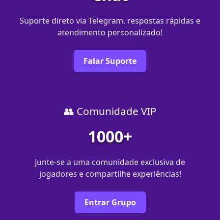
Suporte direto via Telegram, respostas rápidas e
atendimento personalizado!
Falar Suporte
👥 Comunidade VIP
1000+
Junte-se a uma comunidade exclusiva de
jogadores e compartilhe experiências!
Entrar Grupo