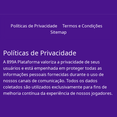
Políticas de Privacidade
Termos e Condições
Sitemap
Políticas de Privacidade
A 899A Plataforma valoriza a privacidade de seus
usuários e está empenhada em proteger todas as
informações pessoais fornecidas durante o uso de
nossos canais de comunicação. Todos os dados
coletados são utilizados exclusivamente para fins de
melhoria contínua da experiência de nossos jogadores.