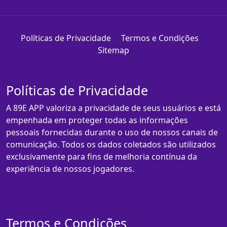
Políticas de Privacidade
Termos e Condições
Sitemap
Políticas de Privacidade
A 89E APP valoriza a privacidade de seus usuários e está
empenhada em proteger todas as informações
pessoais fornecidas durante o uso de nossos canais de
comunicação. Todos os dados coletados são utilizados
exclusivamente para fins de melhoria contínua da
experiência de nossos jogadores.
Termos e Condições