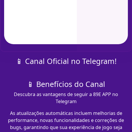
📱 Canal Oficial no Telegram!
📱 Benefícios do Canal
Descubra as vantagens de seguir a 89E APP no
Telegram
As atualizações automáticas incluem melhorias de
performance, novas funcionalidades e correções de
bugs, garantindo que sua experiência de jogo seja