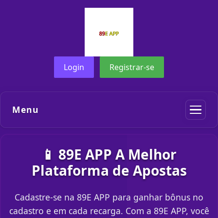
Login
Registrar-se
Menu
📱 89E APP A Melhor
Plataforma de Apostas
Cadastre-se na 89E APP para ganhar bônus no
cadastro e em cada recarga. Com a 89E APP, você