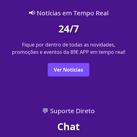
📢 Notícias em Tempo Real
24/7
Fique por dentro de todas as novidades,
promoções e eventos da 89E APP em tempo real!
Ver Notícias
💬 Suporte Direto
Chat