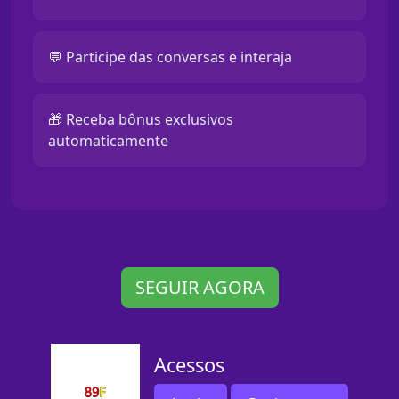
💬 Participe das conversas e interaja
🎁 Receba bônus exclusivos
automaticamente
SEGUIR AGORA
Acessos