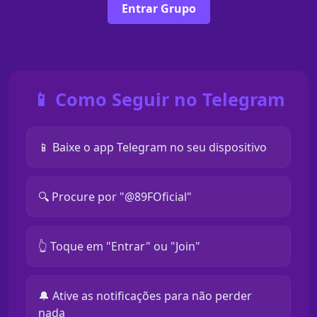
Entrar Grupo
📱 Como Seguir no Telegram
📱 Baixe o app Telegram no seu dispositivo
🔍 Procure por "@89FOficial"
👆 Toque em "Entrar" ou "Join"
🔔 Ative as notificações para não perder
nada