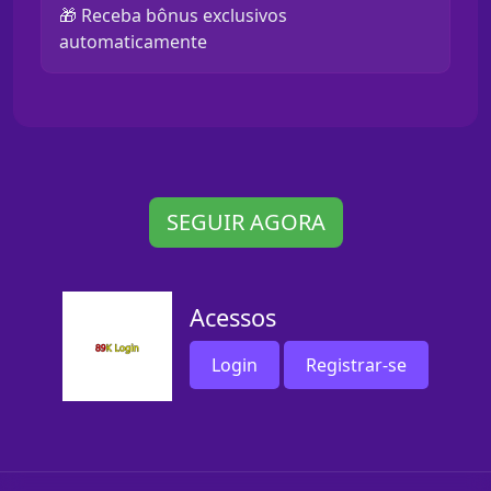
🎁 Receba bônus exclusivos
automaticamente
SEGUIR AGORA
Acessos
Login
Registrar-se