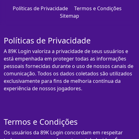
Políticas de Privacidade
Termos e Condições
Sitemap
Políticas de Privacidade
A 89K Login valoriza a privacidade de seus usuários e
está empenhada em proteger todas as informações
pessoais fornecidas durante o uso de nossos canais de
comunicação. Todos os dados coletados são utilizados
exclusivamente para fins de melhoria contínua da
experiência de nossos jogadores.
Termos e Condições
Os usuários da 89K Login concordam em respeitar