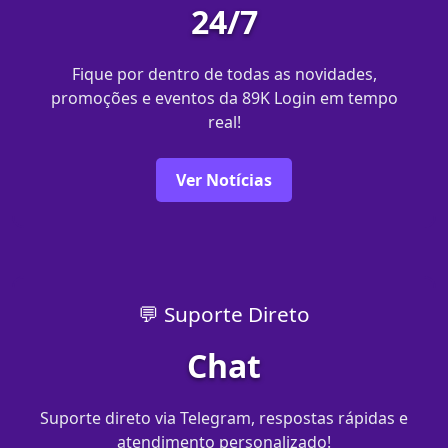
24/7
Fique por dentro de todas as novidades,
promoções e eventos da 89K Login em tempo
real!
Ver Notícias
💬 Suporte Direto
Chat
Suporte direto via Telegram, respostas rápidas e
atendimento personalizado!