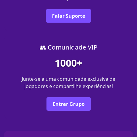
Falar Suporte
👥 Comunidade VIP
1000+
Junte-se a uma comunidade exclusiva de
jogadores e compartilhe experiências!
Entrar Grupo