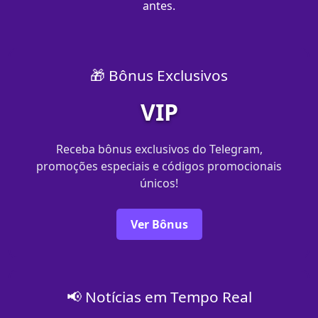
antes.
🎁 Bônus Exclusivos
VIP
Receba bônus exclusivos do Telegram,
promoções especiais e códigos promocionais
únicos!
Ver Bônus
📢 Notícias em Tempo Real