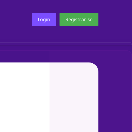
Login
Registrar-se