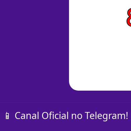
📱 Canal Oficial no Telegram!