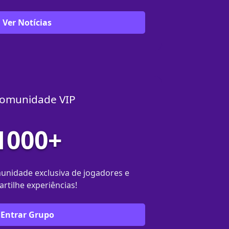
Ver Notícias
Comunidade VIP
1000+
unidade exclusiva de jogadores e
rtilhe experiências!
Entrar Grupo