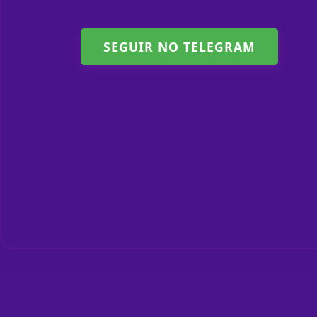
SEGUIR NO TELEGRAM