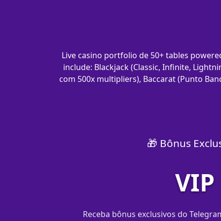
Live casino portfolio de 50+ tables powere
include: Blackjack (Classic, Infinite, Lig
com 500x multipliers), Baccarat (Punto Ba
🎁 Bônus Exclu
VIP
Receba bônus exclusivos do Telegra