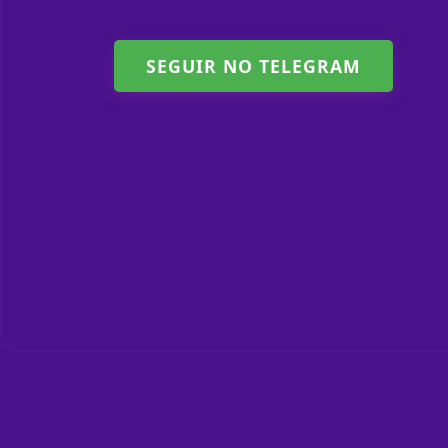
SEGUIR NO TELEGRAM