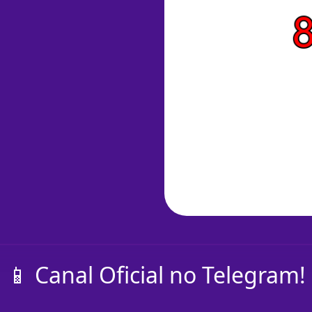
📱 Canal Oficial no Telegram!